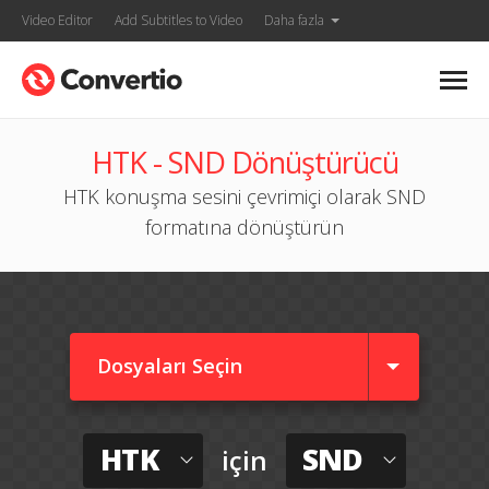
Video Editor
Add Subtitles to Video
Daha fazla
HTK - SND Dönüştürücü
HTK konuşma sesini çevrimiçi olarak SND
formatına dönüştürün
Dosyaları Seçin
HTK
SND
için