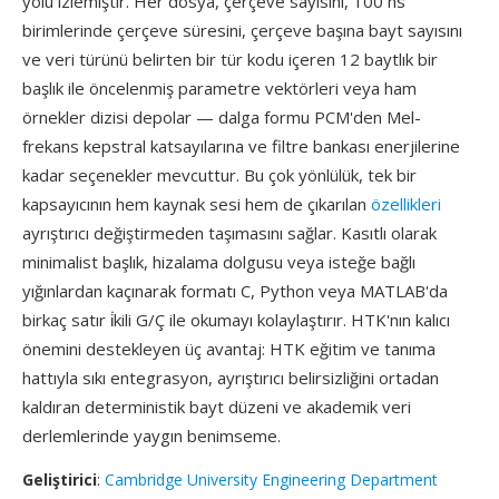
yolu izlemiştir. Her dosya, çerçeve sayısını, 100 ns
birimlerinde çerçeve süresini, çerçeve başına bayt sayısını
ve veri türünü belirten bir tür kodu içeren 12 baytlık bir
başlık ile öncelenmiş parametre vektörleri veya ham
örnekler dizisi depolar — dalga formu PCM'den Mel-
frekans kepstral katsayılarına ve filtre bankası enerjilerine
kadar seçenekler mevcuttur. Bu çok yönlülük, tek bir
kapsayıcının hem kaynak sesi hem de çıkarılan
özellikleri
ayrıştırıcı değiştirmeden taşımasını sağlar. Kasıtlı olarak
minimalist başlık, hizalama dolgusu veya isteğe bağlı
yığınlardan kaçınarak formatı C, Python veya MATLAB'da
birkaç satır i̇kili G/Ç ile okumayı kolaylaştırır. HTK'nın kalıcı
önemini destekleyen üç avantaj: HTK eğitim ve tanıma
hattıyla sıkı entegrasyon, ayrıştırıcı belirsizliğini ortadan
kaldıran deterministik bayt düzeni ve akademik veri
derlemlerinde yaygın benimseme.
Geliştirici
:
Cambridge University Engineering Department