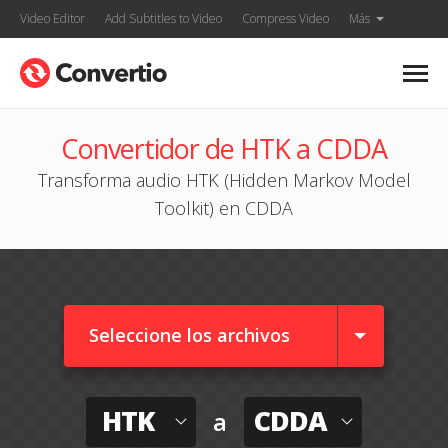
Video Editor
Add Subtitles to Video
Compress Video
Más
Convertidor de HTK a CDDA
Transforma audio HTK (Hidden Markov Model
Toolkit) en CDDA
Seleccione los archivos
HTK
CDDA
a