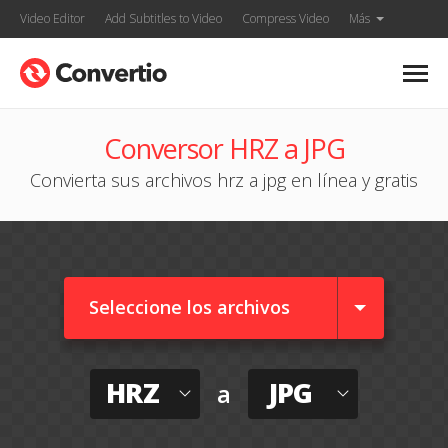
Video Editor
Add Subtitles to Video
Compress Video
Más
Conversor HRZ a JPG
Convierta sus archivos hrz a jpg en línea y gratis
Seleccione los archivos
HRZ
JPG
a