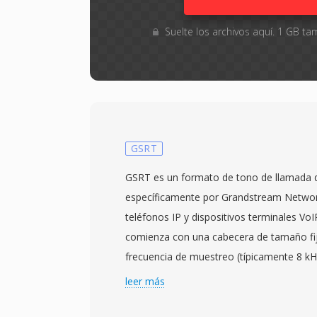
Suelte los archivos aquí. 1 GB 
GSRT
GSRT es un formato de tono de llamada 
específicamente por Grandstream Network
teléfonos IP y dispositivos terminales VoI
comienza con una cabecera de tamaño fijo
frecuencia de muestreo (típicamente 8 kHz
profundidad de bits y la longitud de la ca
leer más
audio codificados en PCM o mu-law optim
pequeños altavoces de los teléfonos de es