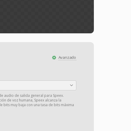
Avanzado
 de audio de salida general para Speex.
ción de voz humana, Speex alcanza la
de bits muy baja con una tasa de bits máxima