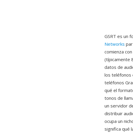
GSRT es un f
Networks
para
comienza con 
(típicamente 8
datos de audi
los teléfonos 
teléfonos Gra
qué el formato
tonos de llam
un servidor d
distribuir au
ocupa un nich
significa qué