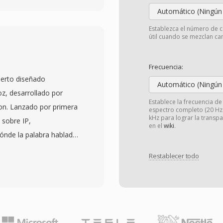
Automático (Ningún
icación — los teléfonos
s embebidos de
Establezca el número de c
útil cuando se mezclan can
evita etapas de
ujo de bits. Los tonos
Frecuencia:
a través de una interfaz
ierto diseñado
ción centralizado, lo
Automático (Ningún
z, desarrollado por
stribuir audio
Establece la frecuencia d
ion. Lanzado por primera
espectro completo (20 Hz -
s simultáneamente.
kHz para lograr la transp
 sobre IP,
tro de la telefonía VoIP
en el
wiki
.
dónde la palabra hablada
ifica qué las
avés de una red. Los
ar la carga
Restablecer todo
 con Speex dentro de un
mo. Sus ventajas clave
ion del códec para voz
ware Grandstream,
 Se admiten tres
archivo hasta la salida
ha a 8 kHz, banda ancha
cosistema de
junto con codificación
tonos de llamada en