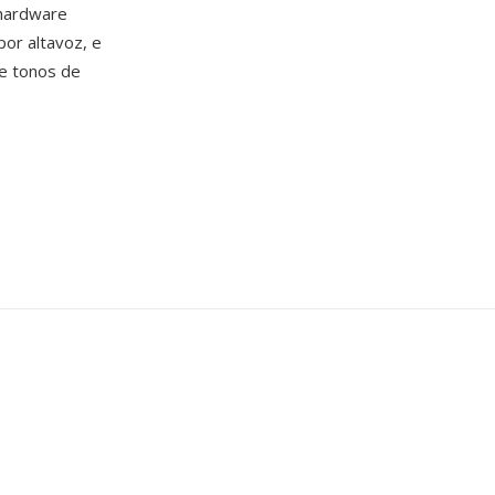
 hardware
por altavoz, e
de tonos de