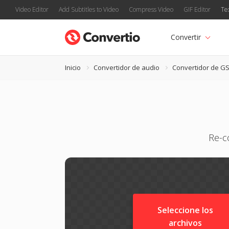
Video Editor
Add Subtitles to Video
Compress Video
GIF Editor
Te
Convertir
Inicio
Convertidor de audio
Convertidor de G
Re-c
Seleccione los
archivos