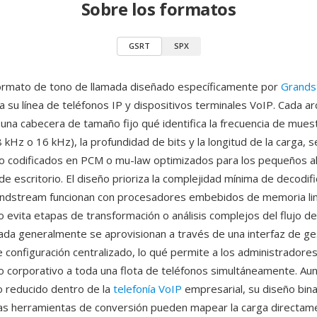
Sobre los formatos
GSRT
SPX
ormato de tono de llamada diseñado específicamente por
Grands
 su línea de teléfonos IP y dispositivos terminales VoIP. Cada ar
una cabecera de tamaño fijo qué identifica la frecuencia de mues
 kHz o 16 kHz), la profundidad de bits y la longitud de la carga, 
o codificados en PCM o mu-law optimizados para los pequeños a
de escritorio. El diseño prioriza la complejidad mínima de decodif
ndstream funcionan con procesadores embebidos de memoria lim
 evita etapas de transformación o análisis complejos del flujo de
ada generalmente se aprovisionan a través de una interfaz de g
e configuración centralizado, lo qué permite a los administradore
dio corporativo a toda una flota de teléfonos simultáneamente. A
o reducido dentro de la
telefonía VoIP
empresarial, su diseño bina
 las herramientas de conversión pueden mapear la carga directa