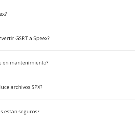
ex?
nvertir GSRT a Speex?
e en mantenimiento?
uce archivos SPX?
os están seguros?