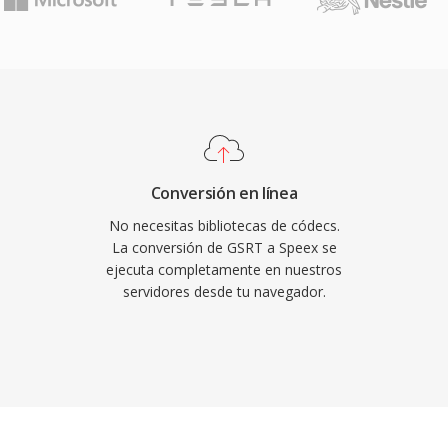
tiempo real a la
aliente es su naturaleza
o qué permitio a los
en productos tanto
ex también incluye
 ruido y control
s códecs rivales
Conversión en línea
as. Aunque sus creadores
No necesitas bibliotecas de códecs.
cesor desde 2012, Speex
La conversión de GSRT a Speex se
ejecuta completamente en nuestros
 heredados, grabaciones
servidores desde tu navegador.
e su decodificador