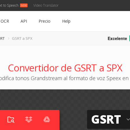
xt to Speech
Video Translator
OCR
API
Precio
Help
Excelente
SRT
GSRT a SPX
Convertidor de GSRT a SPX
odifica tonos Grandstream al formato de voz Speex en 
GSRT