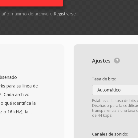
tamaño máximo de archivo o
Registrarse
Ajustes
diseñado
Tasa de bits:
s para su línea de
Automático
P. Cada archivo
Establezca la tasa de bits
 qué identifica la
Diseñado para la codifica
transparencia a una tasa 
 o 16 kHz), la
de 44 kbps.
rga, seguida de datos de
izados para los
Canales de sonido:
critorio. El diseño