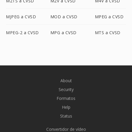
M2TS a CVSD
M2V a CVSD
M4V a CVSD
MJPEG a CVSD
MOD a CVSD
MPEG a CVSD
MPEG-2 a CVSD
MPG a CVSD
MTS a CVSD
About
Security
Formatos
Help
Status
Convertidor de vídeo