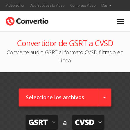
Video Editor
Add Subtitles to Video
Compress Video
Más
Convertidor de GSRT a CVSD
Convierte audio GSRT al formato CVSD filtrado en
línea
Seleccione los archivos
GSRT
CVSD
a