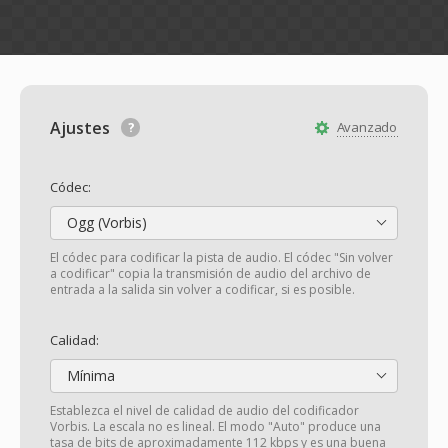
Ajustes
Avanzado
Códec:
Ogg (Vorbis)
El códec para codificar la pista de audio. El códec "Sin volver
a codificar" copia la transmisión de audio del archivo de
entrada a la salida sin volver a codificar, si es posible.
Calidad:
Mínima
Establezca el nivel de calidad de audio del codificador
Vorbis. La escala no es lineal. El modo "Auto" produce una
tasa de bits de aproximadamente 112 kbps y es una buena