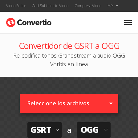
Video Editor
Add Subtitles to Video
Compress Video
Más
Convertidor de GSRT a OGG
Re-codifica tonos Grandstream a audio OGG
Vorbis en línea
Seleccione los archivos
GSRT
OGG
a