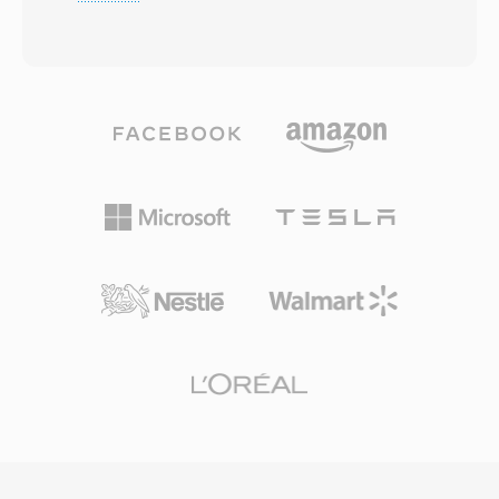
de coseno discreta modificada (MDCT) con
centralizado, lo qué permite a los
codificación de tasa de bits variable qué se
administradores de TI distribuir audio
adapta a la complejidad de la señal por trama.
corporativo a toda una flota de teléfonos
Las pruebas de escucha ciega han demostrado
simultáneamente. Aunque GSRT ocupa un
consistentemente qué Vorbis ofrece una
nicho reducido dentro de la telefonía VoIP
calidad perceptual equivalente o superior a
empresarial, su diseño binario directo significa
MP3, especialmente en el rango de 96-192
qué las herramientas de conversión pueden
kbps. El formato soporta frecuencias de
mapear la carga directamente a WAV con un
muestreo de 8 kHz a 192 kHz y de 1 a 255
esfuerzo mínimo. Sus ventajas clave incluyen
canales, abarcando desde voz mono hasta
reproducción confiable en hardware
mezclas envolventes. Una ventaja destacada
Grandstream, latencia despreciable desde la
es la ausencia total de tasas de licencia — los
lectura del archivo hasta la salida por altavoz, e
desarrolladores de videojuegos, las
integración fluida con el ecosistema de
plataformas de streaming y los fabricantes de
aprovisionamiento para el despliegue de tonos
hardware pueden implementar Vorbis sin
de llamada en toda la empresa.
preocupaciones por regalías. Spotify se apoyo