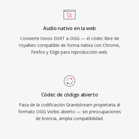
en Vorbis durante años como su códec
principal de streaming precisamente por está
razón. El formato también maneja la
Audio nativo en la web
degradación de calidad a tasas de bits bajas de
Convierte tonos GSRT a OGG — el códec libre de
manera más elegante qué muchos
royalties compatible de forma nativa con Chrome,
competidores, razón por la cuál sigue siendo
Firefox y Edge para reproducción web.
popular en videojuegos dónde el
almacenamiento es limitado y miles de efectos
de sonido compiten por espacio. VLC, Firefox,
Chrome y Android proporcionan decodificación
nativa de Vorbis.
Códec de código abierto
Pasa de la codificación Grandstream propietaria al
formato OGG Vorbis abierto — sin preocupaciones
de licencia, amplia compatibilidad.