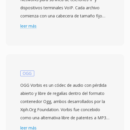
dispositivos terminales VoIP. Cada archivo
comienza con una cabecera de tamaño fijo
qué identifica la frecuencia de muestreo
leer más
(típicamente 8 kHz o 16 kHz), la profundidad de
bits y la longitud de la carga, seguida de datos
de audio codificados en PCM o mu-law
optimizados para los pequeños altavoces de
los teléfonos de escritorio. El diseño prioriza la
complejidad mínima de decodificación — los
OGG
teléfonos Grandstream funcionan con
OGG Vorbis es un códec de audio con pérdida
procesadores embebidos de memoria limitada,
abierto y libre de regalías dentro del formato
por lo qué el formato evita etapas de
contenedor Ogg, ambos desarrollados por la
transformación o análisis complejos del flujo
Xiph.Org Foundation. Vorbis fue concebido
de bits. Los tonos de llamada generalmente se
como una alternativa libre de patentes a MP3 y
aprovisionan a través de una interfaz de
AAC, utilizando codificación de transformada
leer más
gestión web o un servidor de configuración