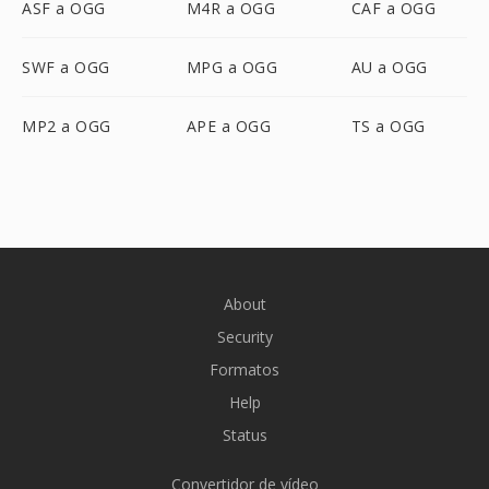
ASF a OGG
M4R a OGG
CAF a OGG
SWF a OGG
MPG a OGG
AU a OGG
MP2 a OGG
APE a OGG
TS a OGG
About
Security
Formatos
Help
Status
Convertidor de vídeo