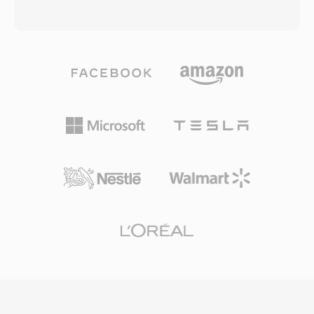
Meskipun GSRT menempati niche yang sempit
berpindah secara efisien melalui jaringan. File
dalam telepon VoIP perusahaan, tata letak
SPX membungkus audio yang dikodekan Speex
binernya yang sederhana berarti tool konversi
di dalam kontainer Ogg, memadukan optimasi
dapat memetakan payload langsung ke WAV
ucapan codec dengan kemampuan streaming
dengan upaya minimal. Keunggulan utamanya
Ogg. Tiga sampling rate didukung —
meliputi keandalan pemutaran yang kokoh
narrowband pada 8 kHz, wideband pada 16
pada perangkat keras Grandstream, latensi
kHz, dan ultra-wideband pada 32 kHz —
yang dapat diabaikan dari pembacaan file ke
bersama variable bitrate encoding yang
output speaker, dan integrasi yang mulus
beradaptasi secara real-time terhadap
dengan ekosistem provisioning untuk
kompleksitas ucapan. Keunggulan yang
penyebaran nada dering seluruh perusahaan.
menonjol adalah sifatnya yang bebas paten
dan berlisensi BSD, yang memungkinkan
pengembang menyematkannya secara bebas
dalam produk komersial maupun open-source.
Speex juga menyertakan acoustic echo
cancellation, noise suppression, dan automatic