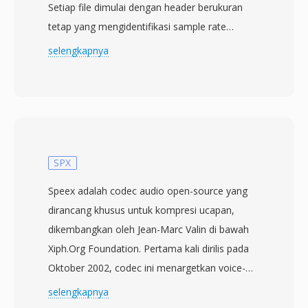
Setiap file dimulai dengan header berukuran
tetap yang mengidentifikasi sample rate
(biasanya 8 kHz atau 16 kHz), kedalaman bit,
selengkapnya
dan panjang payload, diikuti oleh data audio
PCM atau mu-law yang dioptimalkan untuk
speaker kecil pada telepon meja. Desainnya
mengutamakan kompleksitas decoding
minimal — handset Grandstream berjalan pada
prosesor embedded dengan memori terbatas,
SPX
sehingga format ini menghindari tahap
Speex adalah codec audio open-source yang
transformasi atau parsing bitstream yang
dirancang khusus untuk kompresi ucapan,
kompleks. Nada dering biasanya disediakan
dikembangkan oleh Jean-Marc Valin di bawah
melalui antarmuka manajemen web atau
Xiph.Org Foundation. Pertama kali dirilis pada
server konfigurasi terpusat, memungkinkan
Oktober 2002, codec ini menargetkan voice-
administrator IT mendistribusikan audio
over-IP, konferensi, dan skenario apa pun di
selengkapnya
bermerek ke seluruh armada telepon sekaligus.
mana kata-kata yang diucapkan perlu