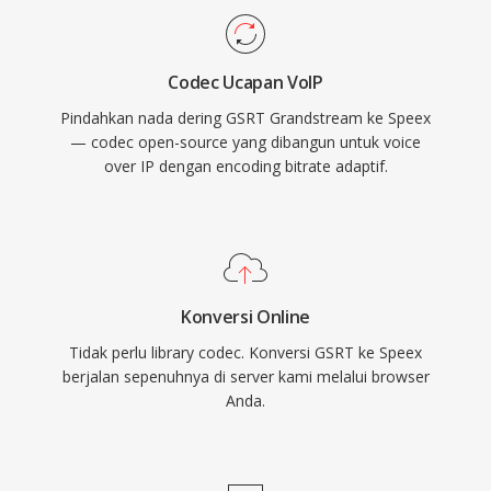
gain control, fitur-fitur yang biasanya
didelegasikan codec pesaing ke pustaka
Codec Ucapan VoIP
eksternal. Meskipun pembuatnya secara resmi
Pindahkan nada dering GSRT Grandstream ke Speex
merekomendasikan Opus sebagai penerus
— codec open-source yang dibangun untuk voice
sejak 2012, Speex tetap diterapkan dalam
over IP dengan encoding bitrate adaptif.
sistem VoIP warisan, rekaman yang diarsipkan,
dan perangkat embedded di mana footprint
decoder-nya yang ringan masih dihargai.
Konversi Online
Tidak perlu library codec. Konversi GSRT ke Speex
berjalan sepenuhnya di server kami melalui browser
Anda.