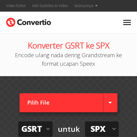
Video Editor
Add Subtitles to Video
Selanjutnya
Konverter GSRT ke SPX
Encode ulang nada dering Grandstream ke
format ucapan Speex
Pilih File
GSRT
SPX
untuk