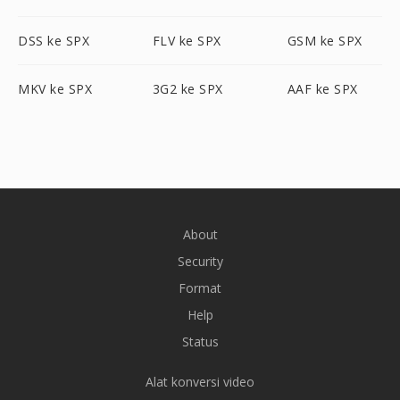
DSS ke SPX
FLV ke SPX
GSM ke SPX
MKV ke SPX
3G2 ke SPX
AAF ke SPX
About
Security
Format
Help
Status
Alat konversi video