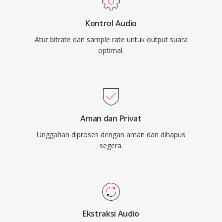
didelegasikan codec pesaing ke pustaka
Kontrol Audio
eksternal. Meskipun pembuatnya secara resmi
Atur bitrate dan sample rate untuk output suara
merekomendasikan Opus sebagai penerus
optimal.
sejak 2012, Speex tetap diterapkan dalam
sistem VoIP warisan, rekaman yang diarsipkan,
dan perangkat embedded di mana footprint
decoder-nya yang ringan masih dihargai.
Aman dan Privat
Unggahan diproses dengan aman dan dihapus
segera.
Ekstraksi Audio