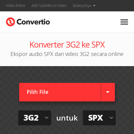
Video Editor
Add Subtitles to Video
Selanjutnya
Konverter 3G2 ke SPX
Ekspor audio SPX dari video 3G2 secara online
Pilih File
3G2
SPX
untuk