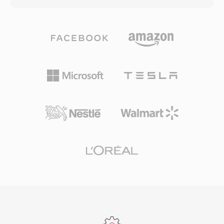
mendukung beberapa trek, teks berjangka
SPX membungkus audio yang dikodekan Speex
waktu untuk subtitle, dan metadata tertanam.
di dalam kontainer Ogg, memadukan optimasi
Salah satu keunggulan signifikannya adalah
ucapan codec dengan kemampuan streaming
kompatibilitas yang hampir universal dengan
Ogg. Tiga sampling rate didukung —
perangkat CDMA era pertengahan 2000-an,
narrowband pada 8 kHz, wideband pada 16
memastikan pemutaran yang andal di berbagai
kHz, dan ultra-wideband pada 32 kHz —
perangkat seluler. Meskipun format yang lebih
bersama variable bitrate encoding yang
baru seperti MP4 telah menggantikan 3G2
beradaptasi secara real-time terhadap
untuk sebagian besar keperluan, format ini
kompleksitas ucapan. Keunggulan yang
tetap berguna untuk menangani konten seluler
menonjol adalah sifatnya yang bebas paten
lawas dan untuk situasi di mana ukuran file
dan berlisensi BSD, yang memungkinkan
minimal menjadi perhatian utama.
pengembang menyematkannya secara bebas
dalam produk komersial maupun open-source.
Speex juga menyertakan acoustic echo
cancellation, noise suppression, dan automatic
gain control, fitur-fitur yang biasanya