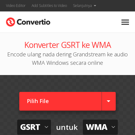
Video Editor
Add Subtitles to Video
Selanjutnya
Konverter GSRT ke WMA
Encode ulang nada dering Grandstream ke audio
WMA Windows secara online
Pilih File
GSRT
WMA
untuk