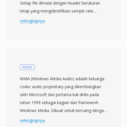
Setiap file dimulai dengan header berukuran
tetap yang mengidentifikasi sample rate
(biasanya 8 kHz atau 16 kHz), kedalaman bit,
selengkapnya
dan panjang payload, diikuti oleh data audio
PCM atau mu-law yang dioptimalkan untuk
speaker kecil pada telepon meja. Desainnya
mengutamakan kompleksitas decoding
minimal — handset Grandstream berjalan pada
prosesor embedded dengan memori terbatas,
WMA
sehingga format ini menghindari tahap
WMA (Windows Media Audio) adalah keluarga
transformasi atau parsing bitstream yang
codec audio proprietary yang dikembangkan
kompleks. Nada dering biasanya disediakan
oleh Microsoft dan pertama kali dirilis pada
melalui antarmuka manajemen web atau
tahun 1999 sebagai bagian dari framework
server konfigurasi terpusat, memungkinkan
Windows Media. Dibuat untuk bersaing dengan
administrator IT mendistribusikan audio
MP3 dan AAC, WMA Standard menggunakan
selengkapnya
bermerek ke seluruh armada telepon sekaligus.
pengkodean perseptual untuk menghasilkan