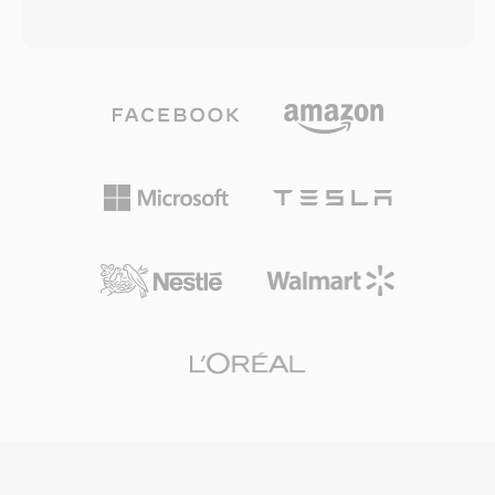
Meskipun GSRT menempati niche yang sempit
apa yang diklaim Microsoft sebagai kualitas
dalam telepon VoIP perusahaan, tata letak
mendekati CD pada bitrate serendah 64 kbps
binernya yang sederhana berarti tool konversi
— sekitar setengah dari data rate yang
dapat memetakan payload langsung ke WAV
biasanya dibutuhkan MP3 untuk hasil yang
dengan upaya minimal. Keunggulan utamanya
sebanding. Keluarga codec ini berkembang
meliputi keandalan pemutaran yang kokoh
hingga mencakup WMA Professional untuk
pada perangkat keras Grandstream, latensi
suara surround dan audio beresolusi tinggi,
yang dapat diabaikan dari pembacaan file ke
WMA Lossless untuk kompresi arsip bit-
output speaker, dan integrasi yang mulus
perfect, dan WMA Voice yang dioptimalkan
dengan ekosistem provisioning untuk
untuk konten ucapan pada bitrate sangat
penyebaran nada dering seluruh perusahaan.
rendah. Integrasi mendalam dengan Windows,
Windows Media Player, dan ekosistem Zune
memberikan WMA keunggulan distribusi yang
kuat sepanjang tahun 2000-an, dan dukungan
digital rights management (DRM) membuatnya
menarik bagi toko musik online pada era itu.