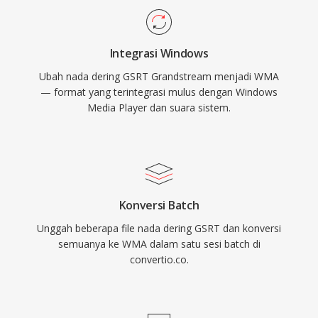
Encoding dan decoding ditangani secara native
oleh Windows, tidak memerlukan perangkat
Integrasi Windows
lunak pihak ketiga untuk pemutaran di mesin
Ubah nada dering GSRT Grandstream menjadi WMA
Windows mana pun. Dukungan lintas platform
— format yang terintegrasi mulus dengan Windows
telah meningkat melalui pustaka seperti
Media Player dan suara sistem.
FFmpeg dan GStreamer, meskipun WMA tetap
kurang kompatibel secara universal dibanding
MP3 atau AAC pada perangkat non-Microsoft.
Format ini masih muncul dalam pustaka media
warisan, meskipun codec yang lebih baru
Konversi Batch
sebagian besar telah menggantikannya untuk
Unggah beberapa file nada dering GSRT dan konversi
streaming dan penggunaan portabel.
semuanya ke WMA dalam satu sesi batch di
convertio.co.