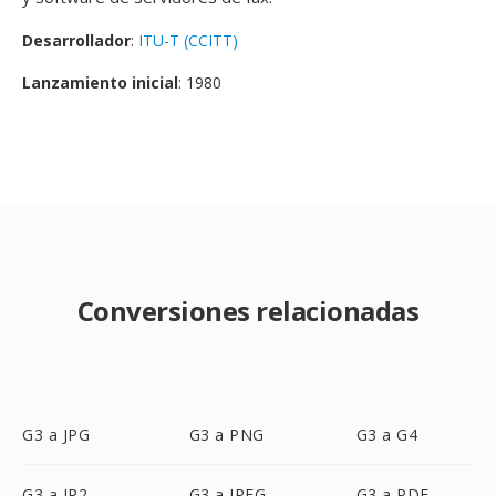
Desarrollador
:
ITU-T (CCITT)
Lanzamiento inicial
: 1980
Conversiones relacionadas
G3 a JPG
G3 a PNG
G3 a G4
G3 a JP2
G3 a JPEG
G3 a PDF