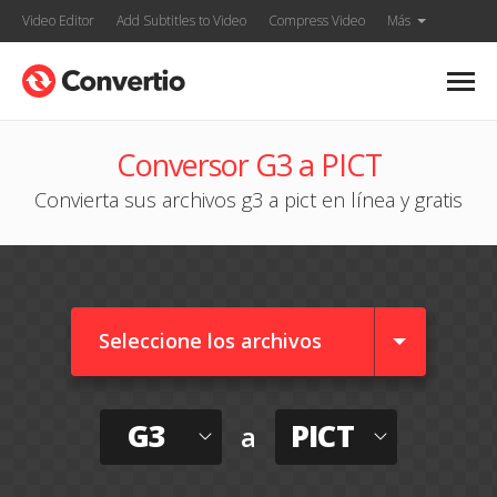
Video Editor
Add Subtitles to Video
Compress Video
Más
Conversor G3 a PICT
Convierta sus archivos g3 a pict en línea y gratis
Seleccione los archivos
G3
PICT
a