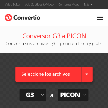
Video Editor
Add Subtitles to Video
Compress Video
Más
Conversor G3 a PICON
Convierta sus archivos g3 a picon en línea y gratis
Seleccione los archivos
G3
PICON
a