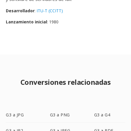
Desarrollador
:
ITU-T (CCITT)
Lanzamiento inicial
: 1980
Conversiones relacionadas
G3 a JPG
G3 a PNG
G3 a G4
G3 a JP2
G3 a JPEG
G3 a PDF