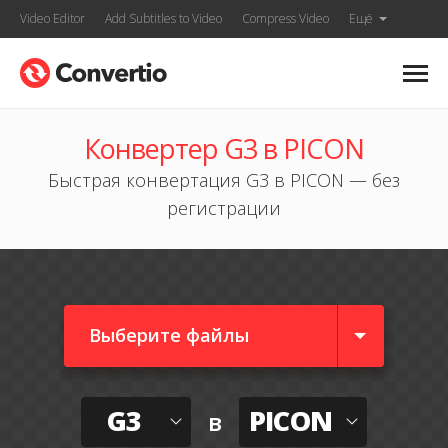
Video Editor
Add Subtitles to Video
Compress Video
Ещё
Конвертер G3 в PICON
Быстрая конвертация G3 в PICON — без
регистрации
Выберите файлы
G3
PICON
в