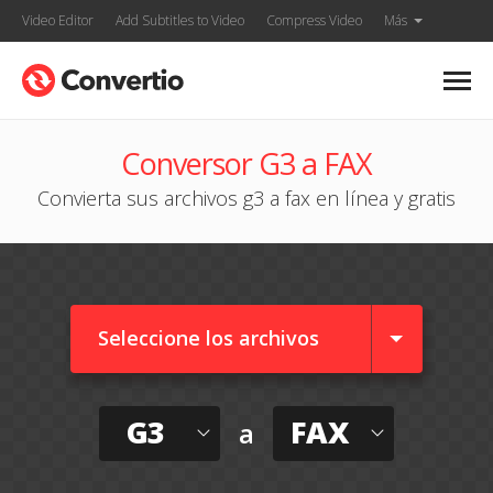
Video Editor
Add Subtitles to Video
Compress Video
Más
Conversor G3 a FAX
Convierta sus archivos g3 a fax en línea y gratis
Seleccione los archivos
G3
FAX
a