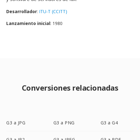
Desarrollador
:
ITU-T (CCITT)
Lanzamiento inicial
: 1980
Conversiones relacionadas
G3 a JPG
G3 a PNG
G3 a G4
G3 a JP2
G3 a JPEG
G3 a PDF