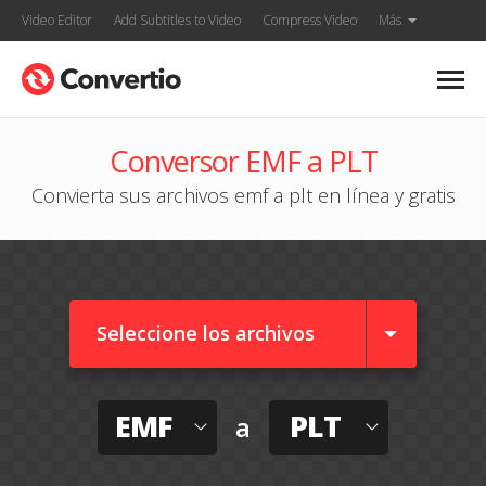
Video Editor
Add Subtitles to Video
Compress Video
Más
Conversor EMF a PLT
Convierta sus archivos emf a plt en línea y gratis
Seleccione los archivos
EMF
PLT
a