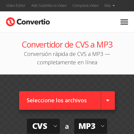
Video Editor
Add Subtitles to Video
Compress Video
Más
Convertidor de CVS a MP3
Conversión rápida de CVS a MP3 —
completamente en línea
Seleccione los archivos
CVS
MP3
a