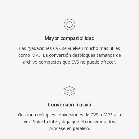
distribución práctica de música a través de
internet. Hoy en día, MP3 sigue siendo uno de
los formatos de audio con soporte más
universal en prácticamente todos los
Mayor compatibilidad
reproductores multimedia, sistemas operativos
Las grabaciones CVS se vuelven mucho más útiles
y dispositivos portátiles.
como MP3. La conversión desbloquea tamaños de
archivo compactos que CVS no puede ofrecer.
Conversión masiva
Gestiona múltiples conversiones de CVS a MP3 a la
vez. Sube tu lote y deja que el convertidor los
procese en paralelo.