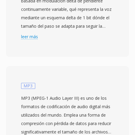
basada en modulación delta de pendiente
continuamente variable, qué representa la voz
mediante un esquema delta de 1 bit dónde el
tamaño del paso se adapta para seguir la
amplitud de la entrada. Desarrollado dentro de
leer más
los estándares del CCITT (ahora UIT-T) durante
la decada de 1970, CVS codifica comparando
cada muestra con la anterior y emitiendo un
solo bit — arriba o abajo — con la magnitud
de la pendiente ajustandose según los
patrones de bits recientes. Esto produce tasas
MP3
de bits extremadamente bajas, típicamente 16
MP3 (MPEG-1 Audio Layer III) es uno de los
kbps a un muestreo de 8 kHz, eficientes para
formatos de codificación de audio digital más
voz de banda estrecha en canales con
utilizados del mundo. Emplea una forma de
restricciones. Los archivos CVS almacenan
compresión con pérdida de datos para reducir
datos codificados en delta con signo y se
significativamente el tamaño de los archivos