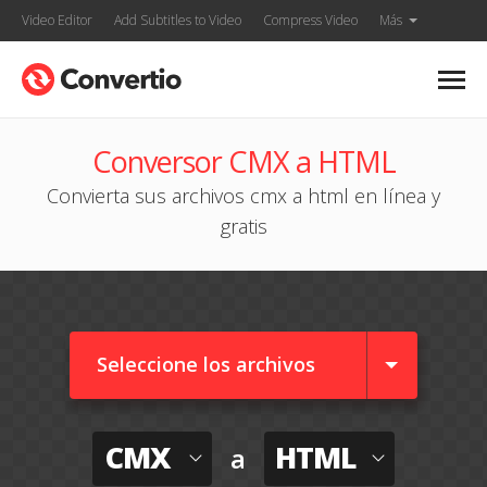
Video Editor
Add Subtitles to Video
Compress Video
Más
Conversor CMX a HTML
Convierta sus archivos cmx a html en línea y
gratis
Seleccione los archivos
CMX
HTML
a