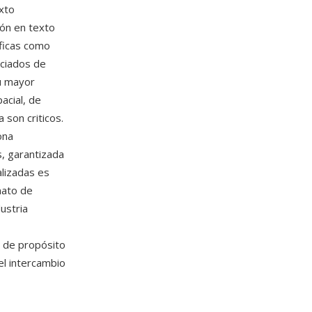
exto
ión en texto
áficas como
ociados de
su mayor
acial, de
a son criticos.
ona
s, garantizada
lizadas es
mato de
dustria
l de propósito
el intercambio