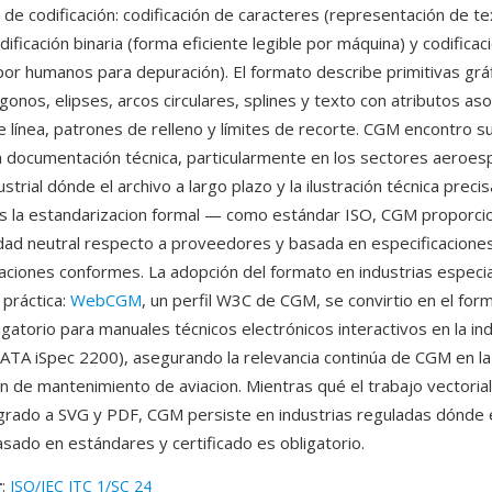
de codificación: codificación de caracteres (representación de t
ificación binaria (forma eficiente legible por máquina) y codificac
e por humanos para depuración). El formato describe primitivas gr
ligonos, elipses, arcos circulares, splines y texto con atributos as
de línea, patrones de relleno y límites de recorte. CGM encontro 
a documentación técnica, particularmente en los sectores aeroesp
strial dónde el archivo a largo plazo y la ilustración técnica precis
s la estandarizacion formal — como estándar ISO, CGM proporci
idad neutral respecto a proveedores y basada en especificacione
ciones conformes. La adopción del formato en industrias especia
 práctica:
WebCGM
, un perfil W3C de CGM, se convirtio en el for
ligatorio para manuales técnicos electrónicos interactivos en la in
(ATA iSpec 2200), asegurando la relevancia continúa de CGM en la
 de mantenimiento de aviacion. Mientras qué el trabajo vectoria
grado a SVG y PDF, CGM persiste en industrias reguladas dónde 
asado en estándares y certificado es obligatorio.
r
:
ISO/IEC JTC 1/SC 24