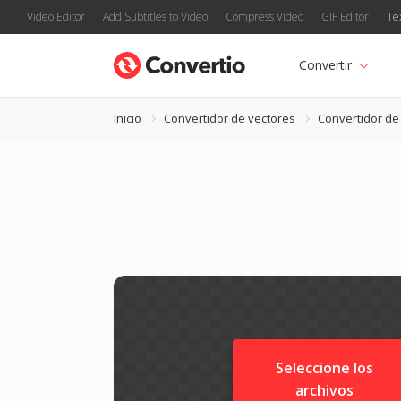
Video Editor
Add Subtitles to Video
Compress Video
GIF Editor
Te
Convertir
Inicio
Convertidor de vectores
Convertidor d
Seleccione los
archivos