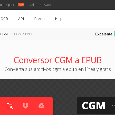
xt to Speech
Video Translator
OCR
API
Precio
Help
Excelente
e CGM
CGM a EPUB
Conversor CGM a EPUB
Convierta sus archivos cgm a epub en línea y gratis
CGM