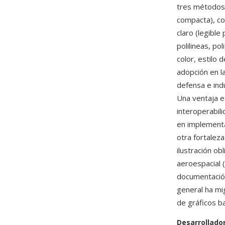
tres métodos 
compacta), cod
claro (legibl
polilineas, po
color, estilo 
adopción en l
defensa e indu
Una ventaja e
interoperabil
en implementa
otra fortaleza
ilustración ob
aeroespacial 
documentación
general ha mi
de gráficos b
Desarrollado