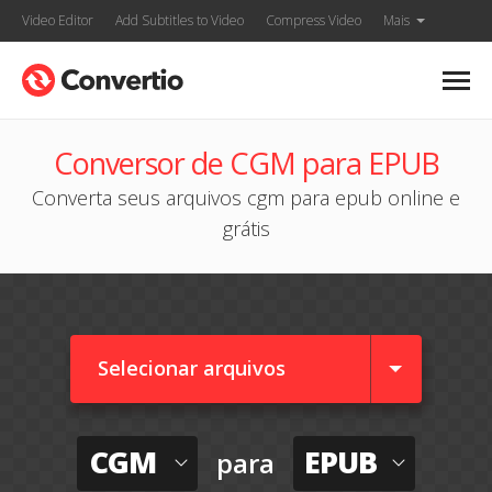
Video Editor
Add Subtitles to Video
Compress Video
Mais
Conversor de CGM para EPUB
Converta seus arquivos cgm para epub online e
grátis
Selecionar arquivos
CGM
EPUB
para