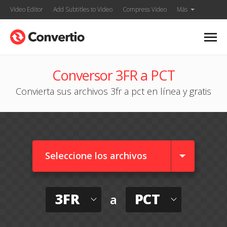
Video Editor
Add Subtitles to Video
Compress Video
Más
Conversor 3FR a PCT
Convierta sus archivos 3fr a pct en línea y gratis
Seleccione los archivos
3FR
PCT
a