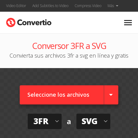
Video Editor
Add Subtitles to Video
Compress Video
Más
Conversor 3FR a SVG
Convierta sus archivos 3fr a svg en línea y gratis
Seleccione los archivos
3FR
SVG
a