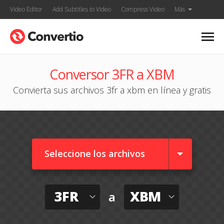
Video Editor
Add Subtitles to Video
Compress Video
Más
Conversor 3FR a XBM
Convierta sus archivos 3fr a xbm en línea y gratis
Seleccione los archivos
3FR
XBM
a