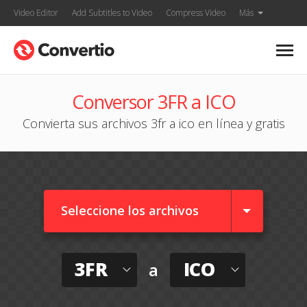
Video Editor
Add Subtitles to Video
Compress Video
Más
Conversor 3FR a ICO
Convierta sus archivos 3fr a ico en línea y gratis
Seleccione los archivos
3FR
ICO
a