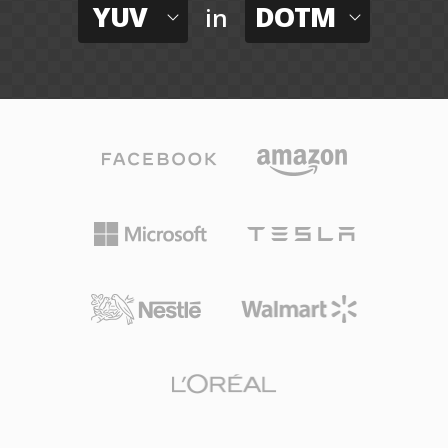
YUV
DOTM
in