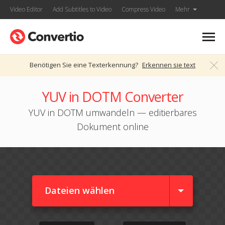
Video Editor
Add Subtitles to Video
Compress Video
Mehr
Benötigen Sie eine Texterkennung?
Erkennen sie text
YUV in DOTM Converter
YUV in DOTM umwandeln — editierbares
Dokument online
Dateien wählen