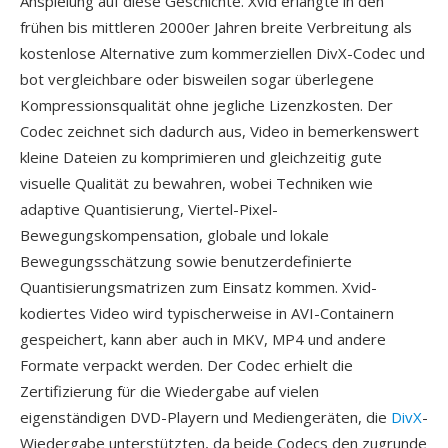
Anspielung auf diese Geschichte. Xvid erlangte in den
frühen bis mittleren 2000er Jahren breite Verbreitung als
kostenlose Alternative zum kommerziellen DivX-Codec und
bot vergleichbare oder bisweilen sogar überlegene
Kompressionsqualität ohne jegliche Lizenzkosten. Der
Codec zeichnet sich dadurch aus, Video in bemerkenswert
kleine Dateien zu komprimieren und gleichzeitig gute
visuelle Qualität zu bewahren, wobei Techniken wie
adaptive Quantisierung, Viertel-Pixel-
Bewegungskompensation, globale und lokale
Bewegungsschätzung sowie benutzerdefinierte
Quantisierungsmatrizen zum Einsatz kommen. Xvid-
kodiertes Video wird typischerweise in AVI-Containern
gespeichert, kann aber auch in MKV, MP4 und andere
Formate verpackt werden. Der Codec erhielt die
Zertifizierung für die Wiedergabe auf vielen
eigenständigen DVD-Playern und Mediengeräten, die
DivX
-
Wiedergabe unterstützten, da beide Codecs den zugrunde