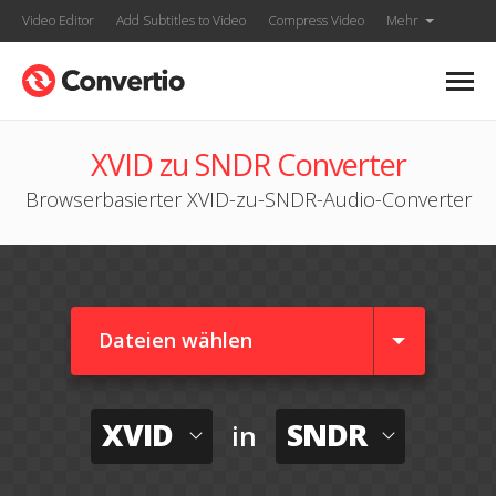
Video Editor
Add Subtitles to Video
Compress Video
Mehr
XVID zu SNDR Converter
Browserbasierter XVID-zu-SNDR-Audio-Converter
Dateien wählen
XVID
SNDR
in