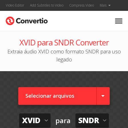
Video Editor
Add Subtitles to Video
Compress Video
Mais
XVID para SNDR Converter
Extraia áudio XVID como formato SNDR para uso
legado
Selecionar arquivos
XVID
SNDR
para