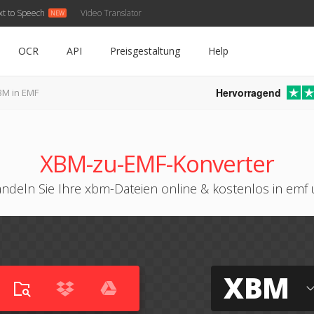
xt to Speech
Video Translator
OCR
API
Preisgestaltung
Help
Hervorragend
BM in EMF
XBM-zu-EMF-Konverter
ndeln Sie Ihre xbm-Dateien online & kostenlos in emf
XBM