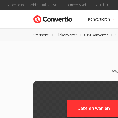
Video Editor
Add Subtitles to Video
Compress Video
GIF Editor
Te
Konvertieren
Startseite
Bildkonverter
XBM-Konverter
X
Wa
Dateien wählen