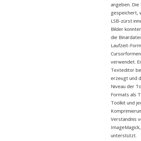
angeben. Die
gespeichert, w
LSB-zürst inn
Bilder konnte
die Binärdate
Laufzeit-For
Cursorformen,
verwendet. Ei
Texteditor be
erzeugt und d
Niveau der Too
Formats als T
Toolkit und 
Komprimierung
Verständnis 
ImageMagick,
unterstützt.