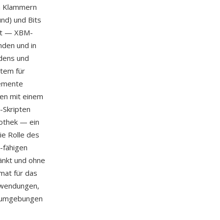
en Klammern
und) und Bits
igt — XBM-
nden und in
adens und
tem für
lemente
nen mit einem
-Skripten
iothek — ein
ie Rolle des
-fähigen
änkt und ohne
mat für das
nwendungen,
rumgebungen