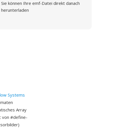
Sie können Ihre emf-Datei direkt danach
herunterladen
dow Systems
ormaten
tatisches Array
t von #define-
sorbilder)