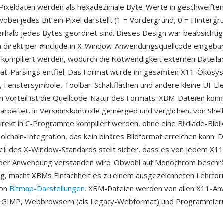
 Pixeldaten werden als hexadezimale Byte-Werte in geschweift
obei jedes Bit ein Pixel darstellt (1 = Vordergrund, 0 = Hintergr
erhalb jedes Bytes geordnet sind. Dieses Design war beabsicht
n direkt per #include in X-Window-Anwendungsquellcode eingebu
i kompiliert werden, wodurch die Notwendigkeit externen Dateil
mat-Parsings entfiel. Das Format wurde im gesamten X11-Ökosys
 Fenstersymbole, Toolbar-Schaltflächen und andere kleine UI-E
n Vorteil ist die Quellcode-Natur des Formats: XBM-Dateien kön
arbeitet, in Versionskontrolle gemerged und verglichen, von Shell
irekt in C-Programme kompiliert werden, ohne eine Bildlade-Bibl
lchain-Integration, das kein binäres Bildformat erreichen kann. D
eil des X-Window-Standards stellt sicher, dass es von jedem X11
jeder Anwendung verstanden wird. Obwohl auf Monochrom beschr
, macht XBMs Einfachheit es zu einem ausgezeichneten Lehrfor
von
Bitmap-Darstellungen
. XBM-Dateien werden von allen X11-A
 GIMP, Webbrowsern (als Legacy-Webformat) und Programmie