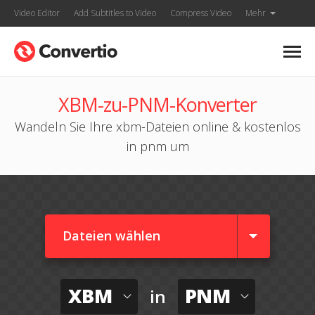
Video Editor
Add Subtitles to Video
Compress Video
Mehr
XBM-zu-PNM-Konverter
Wandeln Sie Ihre xbm-Dateien online & kostenlos
in pnm um
Dateien wählen
XBM
PNM
in