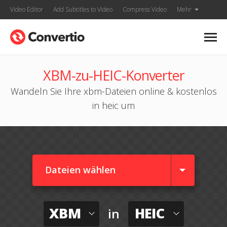
Video Editor
Add Subtitles to Video
Compress Video
Mehr
XBM-zu-HEIC-Konverter
Wandeln Sie Ihre xbm-Dateien online & kostenlos
in heic um
Dateien wählen
XBM
HEIC
in