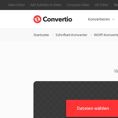
Video Editor
Add Subtitles to Video
Compress Video
GIF Editor
Te
Konvertieren
Startseite
Schriftart-Konverter
WOFF-Konvert
W
Dateien wählen