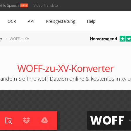
xt to Speech
Video Translator
OCR
API
Preisgestaltung
Help
Hervorragend
er
WOFF in XV
WOFF-zu-XV-Konverter
andeln Sie Ihre woff-Dateien online & kostenlos in xv 
WOFF