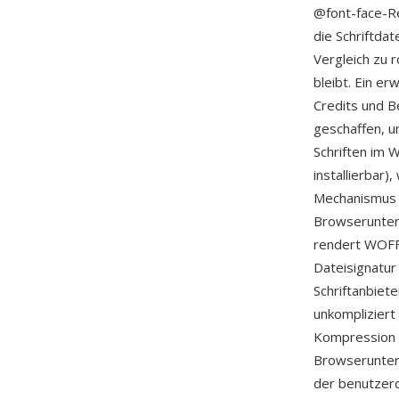
@font-face-R
die Schriftda
Vergleich zu 
bleibt. Ein e
Credits und B
geschaffen, um
Schriften im 
installierbar
Mechanismus zu
Browserunter
rendert WOFF 
Dateisignatur
Schriftanbiet
unkompliziert 
Kompression f
Browserunter
der benutzerd