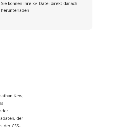
Sie können Ihre xv-Datei direkt danach
herunterladen
onathan Kew,
ls
oder
tadaten, der
ls der CSS-