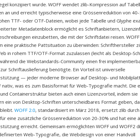
egel konzipiert wurde. WOFF wendet zlib-Kompression auf Tabel
ten an und erreicht typischerweise eine Grössenreduktion von 40
rohen TTF- oder OTF-Dateien, wobei jede Tabelle und Glyphe exa
rweiterter Metadatenblock ermöglicht es Schriftanbietern, Lizenzi
eschreibungen einzubetten, die mit der Schriftdatei reisen. WOF
 eine praktische Pattsituation zu überwinden: Schrifthersteller z
Web in rohem TTF/OTF-Format zuzulassen (leicht als Desktop-Sch
), während die Webstandards-Community einen frei implementierb
r Schriftauslieferung benötigte. Ein Vorteil ist universelle
stützung — jeder moderne Browser auf Desktop- und Mobilplat
nativ, was es zum Basisformat für Web-Typografie macht. Die 
 und Containerstruktur bieten auch einen Lizenzvorteil, indem sie
ern ein von Desktop-Schriften unterscheidbares Format geben, da
bleibt.
WOFF 2.0
, standardisiert im März 2018, ersetzt zlib durch 
ür eine zusätzliche Grössenreduktion von 20-30% und hat eine äh
stützung erreicht. Gemeinsam ermöglichten WOFF und WOFF2 di
efinierten Web-Typografie, die Webdesign von einer Handvoll