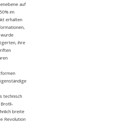
lenebene auf
-50% im
kt erhalten
nformationen,
F wurde
ögerten, ihre
riften
aren
tformen
eigenständige
s technisch
Brotli-
nlich breite
e Revolution