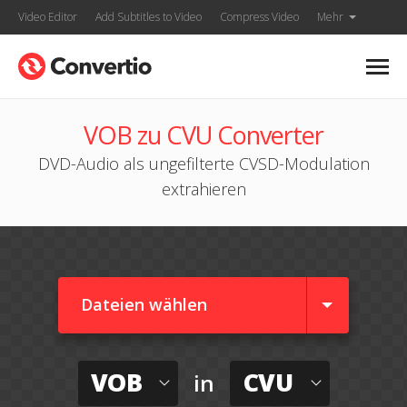
Video Editor
Add Subtitles to Video
Compress Video
Mehr
VOB zu CVU Converter
DVD-Audio als ungefilterte CVSD-Modulation
extrahieren
Dateien wählen
VOB
CVU
in