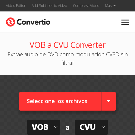
Video Editor
Add Subtitles to Video
Compress Video
Más
VOB a CVU Converter
Extrae audio de DVD como modulación CVSD sin
filtrar
Seleccione los archivos
VOB
CVU
a