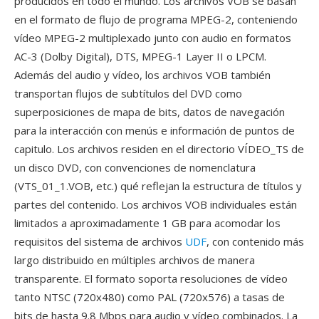
producidos en todo el mundo. Los archivos VOB se basan
en el formato de flujo de programa MPEG-2, conteniendo
vídeo MPEG-2 multiplexado junto con audio en formatos
AC-3 (Dolby Digital), DTS, MPEG-1 Layer II o LPCM.
Además del audio y vídeo, los archivos VOB también
transportan flujos de subtítulos del DVD como
superposiciones de mapa de bits, datos de navegación
para la interacción con menús e información de puntos de
capitulo. Los archivos residen en el directorio VÍDEO_TS de
un disco DVD, con convenciones de nomenclatura
(VTS_01_1.VOB, etc.) qué reflejan la estructura de títulos y
partes del contenido. Los archivos VOB individuales están
limitados a aproximadamente 1 GB para acomodar los
requisitos del sistema de archivos
UDF
, con contenido más
largo distribuido en múltiples archivos de manera
transparente. El formato soporta resoluciones de vídeo
tanto NTSC (720x480) como PAL (720x576) a tasas de
bits de hasta 9.8 Mbps para audio y vídeo combinados. La