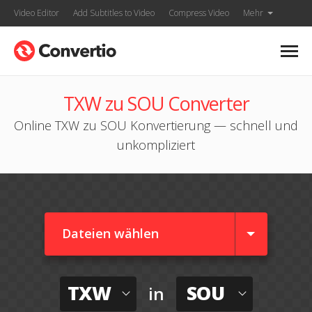
Video Editor
Add Subtitles to Video
Compress Video
Mehr
TXW zu SOU Converter
Online TXW zu SOU Konvertierung — schnell und
unkompliziert
Dateien wählen
TXW
SOU
in