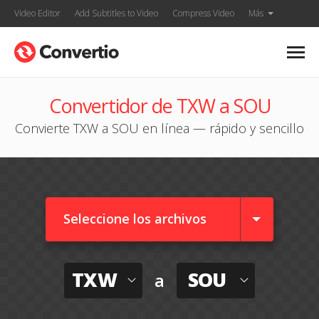
Video Editor
Add Subtitles to Video
Compress Video
Más
Convertidor de TXW a SOU
Convierte TXW a SOU en línea — rápido y sencillo
Seleccione los archivos
TXW
SOU
a