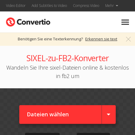
Video Editor
Add Subtitles to Video
Compress Video
Mehr
Benötigen Sie eine Texterkennung?
Erkennen sie text
SIXEL-zu-FB2-Konverter
Wandeln Sie Ihre sixel-Dateien online & kostenlos
in fb2 um
Dateien wählen