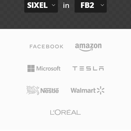
SIXEL
FB2
in