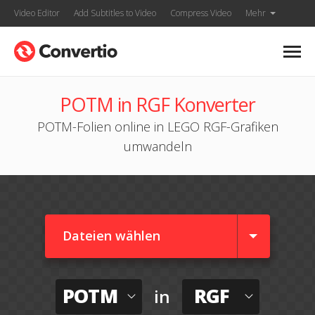
Video Editor
Add Subtitles to Video
Compress Video
Mehr
POTM in RGF Konverter
POTM-Folien online in LEGO RGF-Grafiken
umwandeln
Dateien wählen
POTM
RGF
in