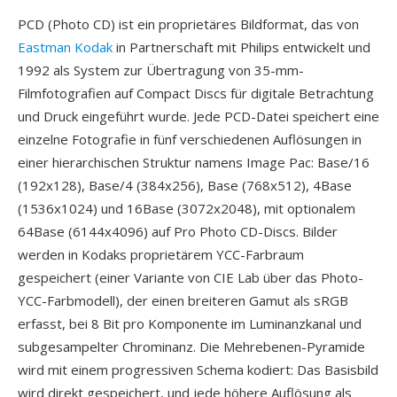
PCD (Photo CD) ist ein proprietäres Bildformat, das von
Eastman Kodak
in Partnerschaft mit Philips entwickelt und
1992 als System zur Übertragung von 35-mm-
Filmfotografien auf Compact Discs für digitale Betrachtung
und Druck eingeführt wurde. Jede PCD-Datei speichert eine
einzelne Fotografie in fünf verschiedenen Auflösungen in
einer hierarchischen Struktur namens Image Pac: Base/16
(192x128), Base/4 (384x256), Base (768x512), 4Base
(1536x1024) und 16Base (3072x2048), mit optionalem
64Base (6144x4096) auf Pro Photo CD-Discs. Bilder
werden in Kodaks proprietärem YCC-Farbraum
gespeichert (einer Variante von CIE Lab über das Photo-
YCC-Farbmodell), der einen breiteren Gamut als sRGB
erfasst, bei 8 Bit pro Komponente im Luminanzkanal und
subgesampelter Chrominanz. Die Mehrebenen-Pyramide
wird mit einem progressiven Schema kodiert: Das Basisbild
wird direkt gespeichert, und jede höhere Auflösung als