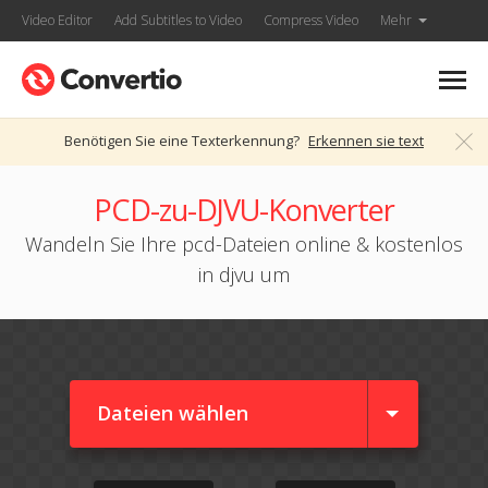
Video Editor
Add Subtitles to Video
Compress Video
Mehr
Benötigen Sie eine Texterkennung?
Erkennen sie text
PCD-zu-DJVU-Konverter
Wandeln Sie Ihre pcd-Dateien online & kostenlos
in djvu um
Dateien wählen