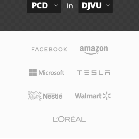
PCD
DJVU
in