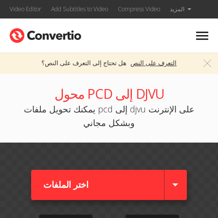
المزيد
Compress Video
Add Subtitles to Video
Video Editor
التعرف على النص
هل تحتاج إلى التعرف على النص؟
محول PCD إلى DJVU
يمكنك تحويل ملفات pcd إلى djvu على الإنترنت
وبشكل مجاني
اختر الملفات