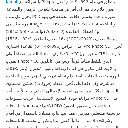
بالشراكة مع Philips، وأُطلق في عام 1992 كنظام لنقل
Kodak
صور أفلام 35 مم إلى أقراص مدمجة للعرض الرقمي والطباعة.
يخزن كل ملف PCD صورة واحدة بخمس دقات مختلفة في بنية
هرمية تُسمى Image Pac: القاعدة/16 (192x128) والقاعدة/4
(384x256) والقاعدة (768x512) و4 أضعاف القاعدة
(1536x1024) و16 ضعف القاعدة (3072x2048)، مع 64 ضعف
القاعدة اختياري (6144x4096) على أقراص Pro Photo CD. تُخزن
الصور بفضاء ألوان Kodak الاحتكاري YCC (متغير من CIE Lab عبر
نموذج Photo YCC اللوني)، الذي يلتقط نطاقاً لونياً أوسع من
sRGB، بـ 8 بت لكل مكون في قناة الإضاءة وتلوين مُختزل. يُرمّز
الهرم متعدد الدقات باستخدام نظام تدريجي: تُخزن صورة القاعدة
مباشرة، وكل دقة أعلى تُخزن كبقايا (فروقات) تحسّن المستوى
السابق المكبّر، مما يبقي الحجم الإجمالي للملف معقولاً. من أبرز
مزاياه جودة المسح الاستثنائية: أُجريت مسوحات Photo CD على
ماسحات Kodak الاحترافية PIW (محطة عمل تصوير الصور)
بواسطة مشغلين مدربين، مما أنتج نتائج ممتازة باستمرار من أفلام
وشرائح 35 مم — غالباً أفضل مما يمكن أن تحققه الماسحات
المسطحة الاستهلاكية المعاصرة. البنية متعددة الدقات تمثل ميزة