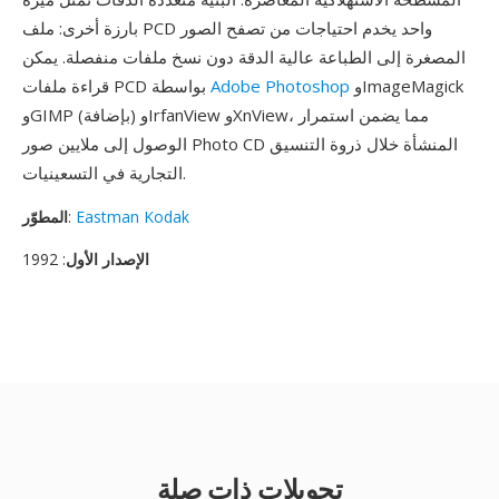
بارزة أخرى: ملف PCD واحد يخدم احتياجات من تصفح الصور
المصغرة إلى الطباعة عالية الدقة دون نسخ ملفات منفصلة. يمكن
وImageMagick
Adobe Photoshop
قراءة ملفات PCD بواسطة
وGIMP (بإضافة) وIrfanView وXnView، مما يضمن استمرار
الوصول إلى ملايين صور Photo CD المنشأة خلال ذروة التنسيق
التجارية في التسعينيات.
Eastman Kodak
:
المطوّر
الإصدار الأول
: 1992
تحويلات ذات صلة