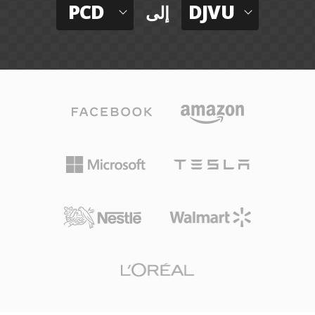
PCD
DJVU
إلى