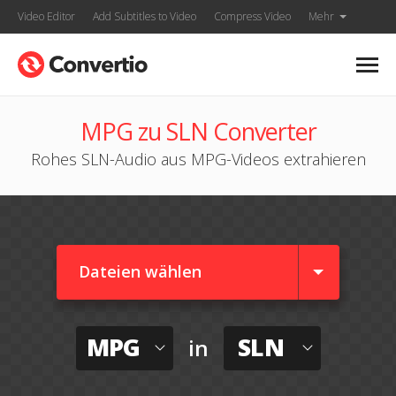
Video Editor
Add Subtitles to Video
Compress Video
Mehr
MPG zu SLN Converter
Rohes SLN-Audio aus MPG-Videos extrahieren
Dateien wählen
MPG
SLN
in