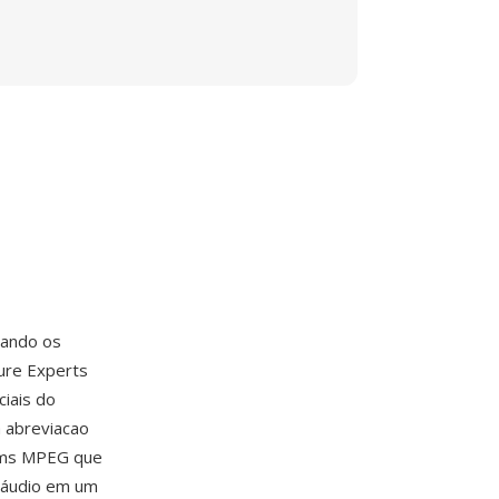
sando os
ture Experts
ciais do
 abreviacao
ams MPEG que
 áudio em um