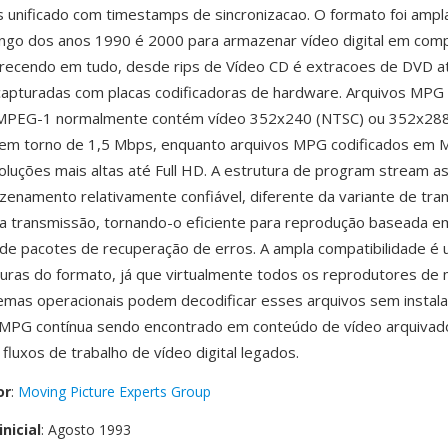
s unificado com timestamps de sincronizacao. O formato foi amp
longo dos anos 1990 é 2000 para armazenar vídeo digital em co
arecendo em tudo, desde rips de Vídeo CD é extracoes de DVD a
 capturadas com placas codificadoras de hardware. Arquivos MPG
PEG-1 normalmente contém vídeo 352x240 (NTSC) ou 352x288
s em torno de 1,5 Mbps, enquanto arquivos MPG codificados em
luções mais altas até Full HD. A estrutura de program stream 
enamento relativamente confiável, diferente da variante de tra
a transmissão, tornando-o eficiente para reprodução baseada e
de pacotes de recuperação de erros. A ampla compatibilidade é
uras do formato, já que virtualmente todos os reprodutores de 
emas operacionais podem decodificar esses arquivos sem instala
 MPG contínua sendo encontrado em conteúdo de vídeo arquivad
é fluxos de trabalho de vídeo digital legados.
or
:
Moving Picture Experts Group
nicial
: Agosto 1993