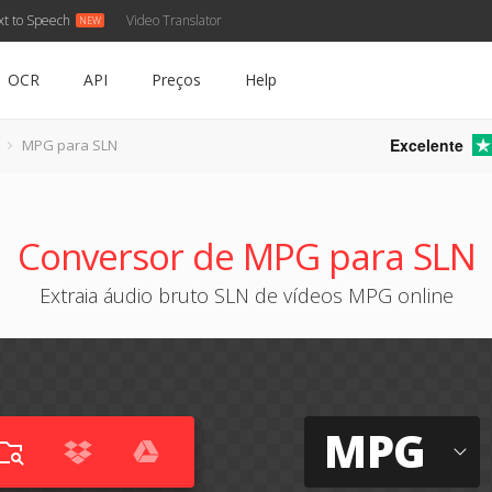
xt to Speech
Video Translator
OCR
API
Preços
Help
Excelente
MPG para SLN
Conversor de MPG para SLN
Extraia áudio bruto SLN de vídeos MPG online
MPG