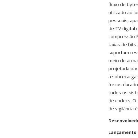
fluxo de byte
utilizado ao 
pessoais, ap
de TV digital
compressão M
taxas de bit
suportam reso
meio de armaz
projetada par
a sobrecarga 
forcas durado
todos os sist
de codecs. O
de vigilância 
Desenvolved
Lançamento i