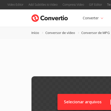
Video Editor
Add Subtitles to Video
Compress Video
GIF Editor
Te
Converter
Início
Conversor de vídeo
Conversor de MPG
Selecionar arquivos