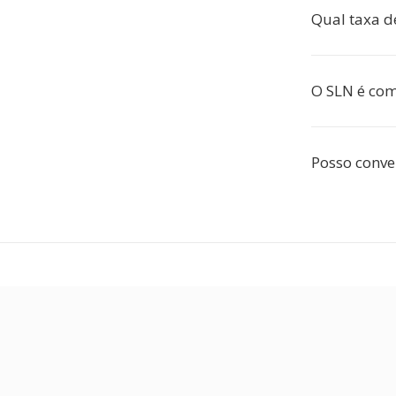
Qual taxa d
O SLN é co
Posso conve