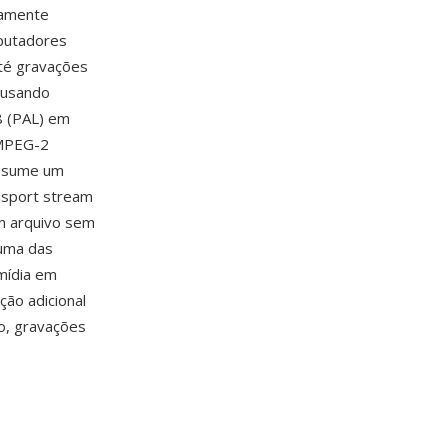
lamente
mputadores
té gravações
 usando
 (PAL) em
 MPEG-2
assume um
nsport stream
m arquivo sem
 uma das
mídia em
ção adicional
o, gravações