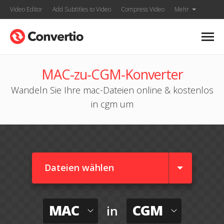
Video Editor
Add Subtitles to Video
Compress Video
Mehr
MAC-zu-CGM-Konverter
Wandeln Sie Ihre mac-Dateien online & kostenlos
in cgm um
Dateien wählen
MAC
CGM
in