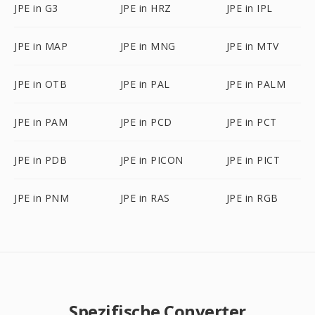
JPE in G3
JPE in HRZ
JPE in IPL
JPE in MAP
JPE in MNG
JPE in MTV
JPE in OTB
JPE in PAL
JPE in PALM
JPE in PAM
JPE in PCD
JPE in PCT
JPE in PDB
JPE in PICON
JPE in PICT
JPE in PNM
JPE in RAS
JPE in RGB
Spezifische Converter