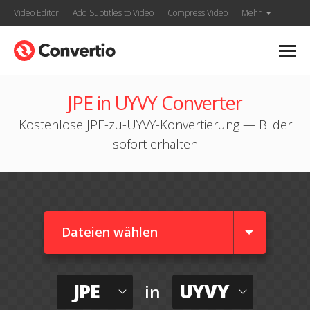
Video Editor
Add Subtitles to Video
Compress Video
Mehr
JPE in UYVY Converter
Kostenlose JPE-zu-UYVY-Konvertierung — Bilder
sofort erhalten
Dateien wählen
JPE
UYVY
in