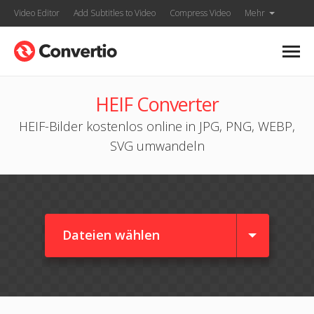
Video Editor
Add Subtitles to Video
Compress Video
Mehr
HEIF Converter
HEIF-Bilder kostenlos online in JPG, PNG, WEBP,
SVG umwandeln
Dateien wählen