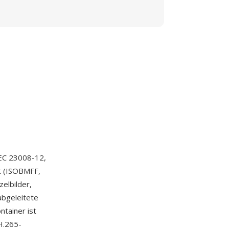
EC 23008-12,
at (ISOBMFF,
zelbilder,
abgeleitete
ntainer ist
H.265-