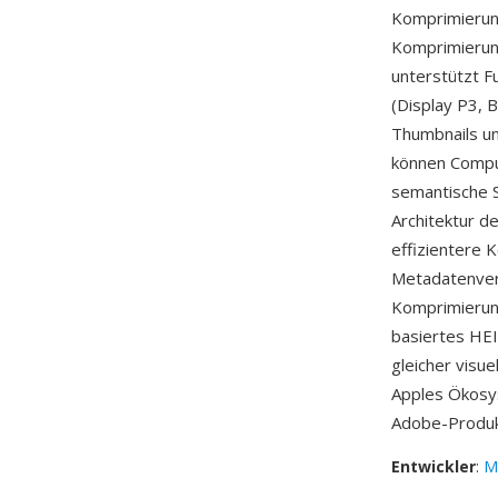
Komprimierung
Komprimierung
unterstützt F
(Display P3, 
Thumbnails un
können Compu
semantische S
Architektur d
effizientere 
Metadatenver
Komprimierun
basiertes HEI
gleicher visue
Apples Ökosy
Adobe-Produk
Entwickler
:
M