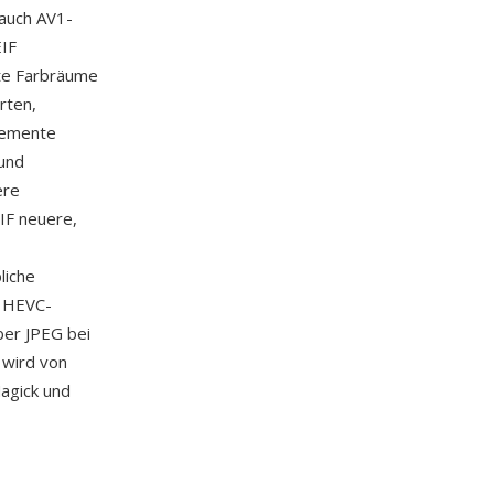
auch AV1-
EIF
rte Farbräume
rten,
elemente
und
ere
IF neuere,
,
liche
— HEVC-
ber JPEG bei
F wird von
agick und