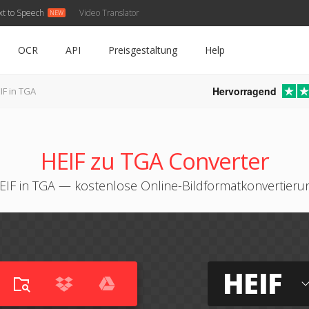
xt to Speech
Video Translator
OCR
API
Preisgestaltung
Help
Hervorragend
IF in TGA
HEIF zu TGA Converter
EIF in TGA — kostenlose Online-Bildformatkonvertieru
HEIF