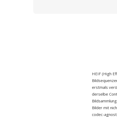
HEIF (High Eff
Bildsequenzen
erstmals verö
derselbe Conta
Bildsammlunge
Bilder mit ni
codec-agnost