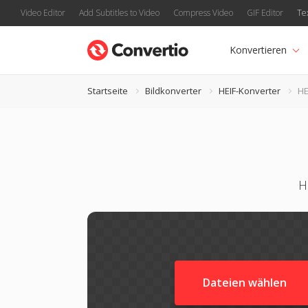
Video Editor
Add Subtitles to Video
Compress Video
GIF Editor
Te
Konvertieren
Startseite
Bildkonverter
HEIF-Konverter
HE
H
Dateien wählen