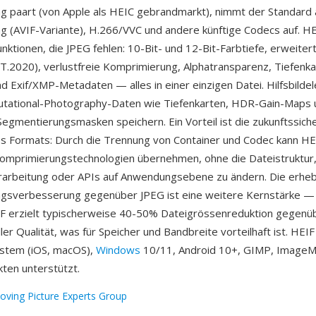
 paart (von Apple als HEIC gebrandmarkt), nimmt der Standard 
 (AVIF-Variante), H.266/VVC und andere künftige Codecs auf. H
unktionen, die JPEG fehlen: 10-Bit- und 12-Bit-Farbtiefe, erweite
BT.2020), verlustfreie Komprimierung, Alphatransparenz, Tiefenka
d Exif/XMP-Metadaten — alles in einer einzigen Datei. Hilfsbild
tational-Photography-Daten wie Tiefenkarten, HDR-Gain-Maps 
egmentierungsmasken speichern. Ein Vorteil ist die zukunftssich
es Formats: Durch die Trennung von Container und Codec kann HE
Komprimierungstechnologien übernehmen, ohne die Dateistruktur
arbeitung oder APIs auf Anwendungsebene zu ändern. Die erheb
gsverbesserung gegenüber JPEG ist eine weitere Kernstärke 
F erzielt typischerweise 40-50% Dateigrössenreduktion gegenü
ller Qualität, was für Speicher und Bandbreite vorteilhaft ist. HEI
stem (iOS, macOS),
Windows
10/11, Android 10+, GIMP, ImageM
ten unterstützt.
oving Picture Experts Group