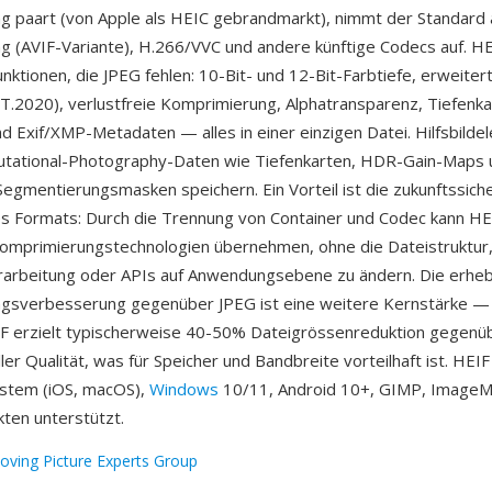
 paart (von Apple als HEIC gebrandmarkt), nimmt der Standard 
 (AVIF-Variante), H.266/VVC und andere künftige Codecs auf. H
unktionen, die JPEG fehlen: 10-Bit- und 12-Bit-Farbtiefe, erweite
BT.2020), verlustfreie Komprimierung, Alphatransparenz, Tiefenka
d Exif/XMP-Metadaten — alles in einer einzigen Datei. Hilfsbild
tational-Photography-Daten wie Tiefenkarten, HDR-Gain-Maps 
egmentierungsmasken speichern. Ein Vorteil ist die zukunftssich
es Formats: Durch die Trennung von Container und Codec kann HE
Komprimierungstechnologien übernehmen, ohne die Dateistruktur
arbeitung oder APIs auf Anwendungsebene zu ändern. Die erheb
gsverbesserung gegenüber JPEG ist eine weitere Kernstärke 
F erzielt typischerweise 40-50% Dateigrössenreduktion gegenü
ller Qualität, was für Speicher und Bandbreite vorteilhaft ist. HEI
stem (iOS, macOS),
Windows
10/11, Android 10+, GIMP, ImageM
ten unterstützt.
oving Picture Experts Group