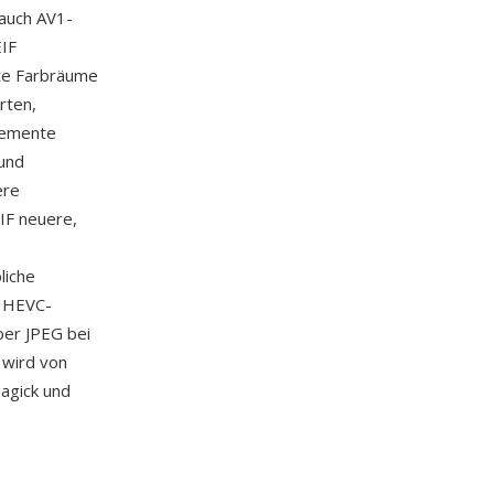
auch AV1-
EIF
rte Farbräume
rten,
elemente
und
ere
IF neuere,
,
liche
— HEVC-
ber JPEG bei
F wird von
agick und