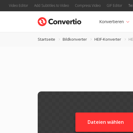
Video Editor
Add Subtitles to Video
Compress Video
GIF Editor
Te
Konvertieren
Startseite
Bildkonverter
HEIF-Konverter
HE
Dateien wählen