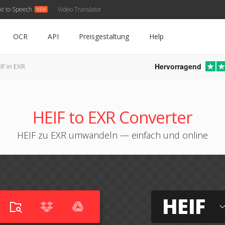
xt to Speech
Video Translator
OCR
API
Preisgestaltung
Help
Hervorragend
IF in EXR
HEIF to EXR Converter
HEIF zu EXR umwandeln — einfach und online
HEIF