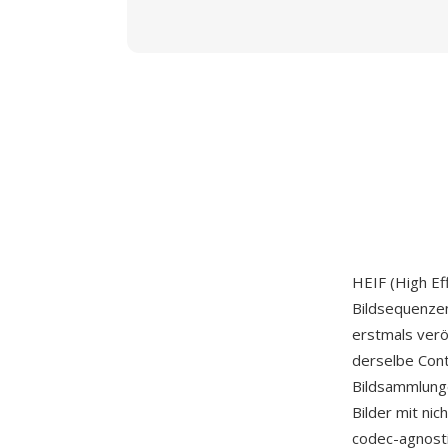
HEIF (High Eff
Bildsequenzen
erstmals verö
derselbe Conta
Bildsammlunge
Bilder mit ni
codec-agnost