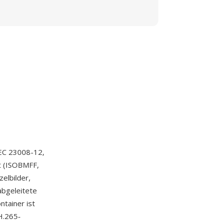
EC 23008-12,
at (ISOBMFF,
zelbilder,
abgeleitete
ntainer ist
H.265-