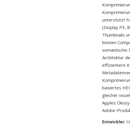
Komprimierung
Komprimierung
unterstützt F
(Display P3, 
Thumbnails un
können Compu
semantische S
Architektur d
effizientere 
Metadatenver
Komprimierun
basiertes HEI
gleicher visue
Apples Ökosy
Adobe-Produk
Entwickler
:
M