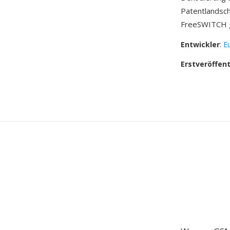
Patentlandsch
FreeSWITCH g
Entwickler
:
E
Erstveröffen