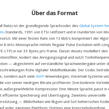
Über das Format
ll Rate) ist der grundlegende Sprachcodec des
Global System fo
ns
-Standards, 1991 von ETSI ratifiziert und in Hunderten von Mo
esetzt. Mit einer festen Rate von 13 kbit/s komprimiert der Algo
n 8-kHz-Monosprache mittels Regular Pulse Excitation with Lo
PE-LTP) in nur 33 Bytes pro Frame. Dieser Ansatz modelliert den 
ktionsfilter, kodiert das Anregungssignal und nutzt Tonhöhenperio
ktion — abgestimmt auf verständliche Sprachwiedergabe unter 
schränkungen frühe digitaler Mobilfunkkanäle. Der Codec betreibt
, sondern auch viele
VoIP
-Anwendungen, Voicemail-Systeme und
ie von seiner niedrigen Bitrate profitieren. Drei konkrete Vorteil
ns außergewöhnliche Kompression: Eine Minute Sprache passt in
t effiziente Speicherung und Übertragung. Zweitens universelle
rstützung — Bibliotheken wie libgsm und SoX beherrschen Kodi
uf jeder gängigen Plattform. Drittens eine lizenzgebührenfreie