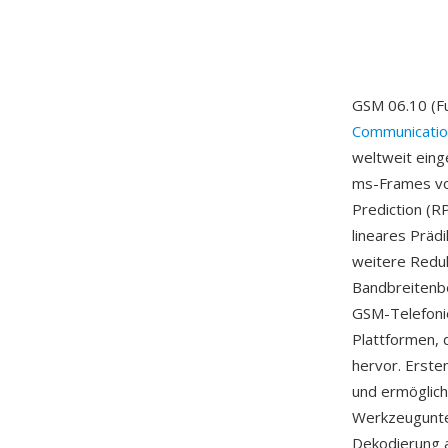
GSM 06.10 (Fu
Communicatio
weltweit eing
ms-Frames vo
Prediction (R
lineares Prädi
weitere Redu
Bandbreitenbe
GSM-Telefonie
Plattformen, d
hervor. Erste
und ermöglich
Werkzeugunte
Dekodierung a