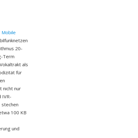
r Mobile
bilfunknetzen
rithmus 20-
ng-Term
Vokaltrakt als
dizität für
den
 nicht nur
 IVR-
e stechen
 etwa 100 KB
erung und