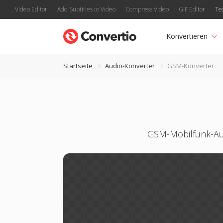
Video Editor
Add Subtitles to Video
Compress Video
GIF Editor
Te
Konvertieren
Startseite
Audio-Konverter
GSM-Konverter
GSM-Mobilfunk-Au