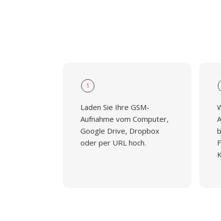
1
Laden Sie Ihre GSM-
W
Aufnahme vom Computer,
A
Google Drive, Dropbox
b
oder per URL hoch.
F
K