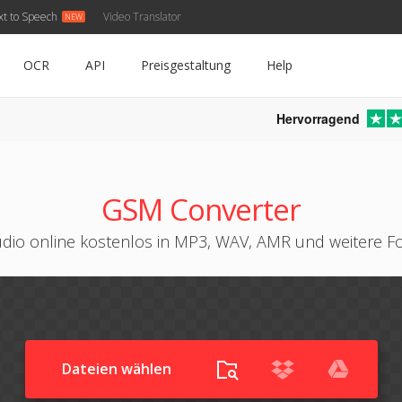
xt to Speech
Video Translator
OCR
API
Preisgestaltung
Help
Hervorragend
GSM Converter
dio online kostenlos in MP3, WAV, AMR und weitere 
Dateien wählen