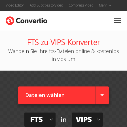
Video Editor
Add Subtitles to Video
Compress Video
Mehr
FTS-zu-VIPS-Konverter
Wandeln Sie Ihre fts-Dateien online & kostenlos
in vips um
Dateien wählen
FTS
VIPS
in