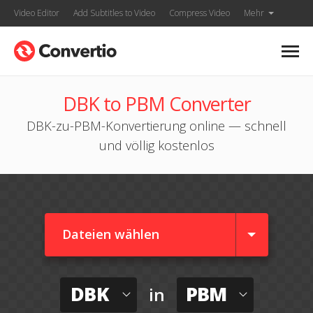
Video Editor
Add Subtitles to Video
Compress Video
Mehr
DBK to PBM Converter
DBK-zu-PBM-Konvertierung online — schnell
und völlig kostenlos
Dateien wählen
DBK
PBM
in