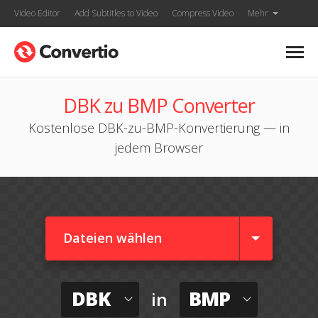
Video Editor
Add Subtitles to Video
Compress Video
Mehr
DBK zu BMP Converter
Kostenlose DBK-zu-BMP-Konvertierung — in
jedem Browser
Dateien wählen
DBK
BMP
in