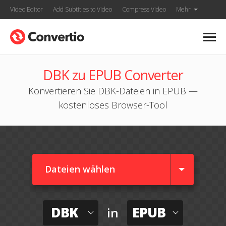
Video Editor
Add Subtitles to Video
Compress Video
Mehr
DBK zu EPUB Converter
Konvertieren Sie DBK-Dateien in EPUB —
kostenloses Browser-Tool
Dateien wählen
DBK
EPUB
in