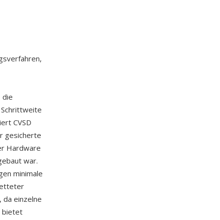
ngsverfahren,
 die
Schrittweite
ciert CVSD
r gesicherte
her Hardware
ngebaut war.
igen minimale
etteter
 da einzelne
bietet