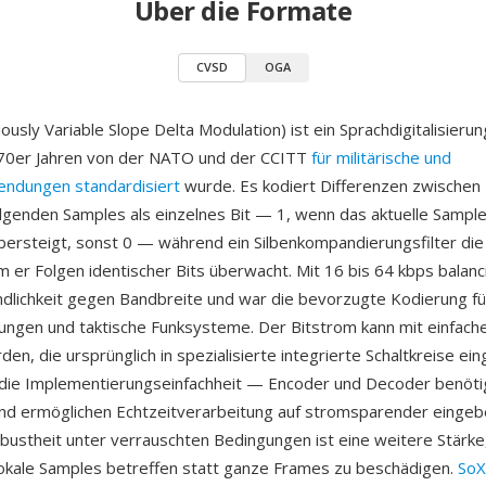
Über die Formate
CVSD
OGA
usly Variable Slope Delta Modulation) ist ein Sprachdigitalisieru
970er Jahren von der NATO und der CCITT
für militärische und
endungen standardisiert
wurde. Es kodiert Differenzen zwischen
lgenden Samples als einzelnes Bit — 1, wenn das aktuelle Sample
ersteigt, sonst 0 — während ein Silbenkompandierungsfilter die 
m er Folgen identischer Bits überwacht. Mit 16 bis 64 kbps balan
dlichkeit gegen Bandbreite und war die bevorzugte Kodierung fü
dungen und taktische Funksysteme. Der Bitstrom kann mit einfac
en, die ursprünglich in spezialisierte integrierte Schaltkreise ei
st die Implementierungseinfachheit — Encoder und Decoder benöt
nd ermöglichen Echtzeitverarbeitung auf stromsparender eingeb
ustheit unter verrauschten Bedingungen ist eine weitere Stärke,
 lokale Samples betreffen statt ganze Frames zu beschädigen.
SoX