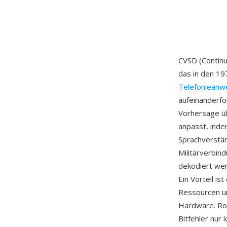
CVSD (Continuo
das in den 1
Telefonieanw
aufeinanderfo
Vorhersage üb
anpasst, inde
Sprachverstän
Militärverbin
dekodiert werd
Ein Vorteil i
Ressourcen u
Hardware. Rob
Bitfehler nur