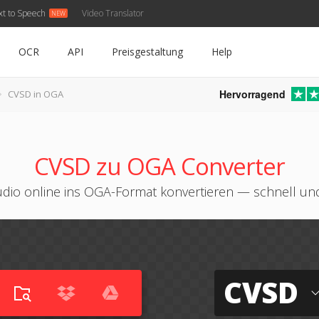
xt to Speech
Video Translator
OCR
API
Preisgestaltung
Help
Hervorragend
CVSD in OGA
CVSD zu OGA Converter
dio online ins OGA-Format konvertieren — schnell und
CVSD