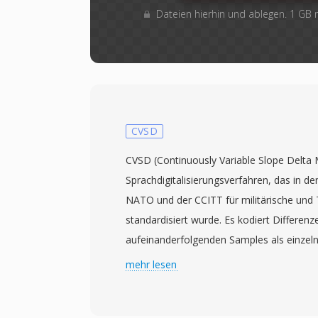
Dateien hierhin und ablegen. 1 GB
CVSD
CVSD (Continuously Variable Slope Delta M
Sprachdigitalisierungsverfahren, das in d
NATO und der CCITT für militärische un
standardisiert wurde. Es kodiert Differen
aufeinanderfolgenden Samples als einzel
aktuelle Sample die Vorhersage übersteig
mehr lesen
Silbenkompandierungsfilter die Schrittwei
Folgen identischer Bits überwacht. Mit 16 