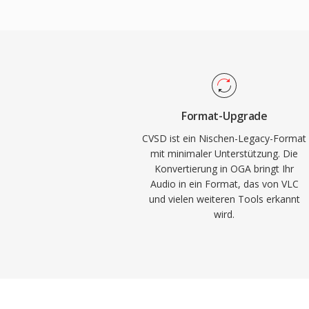
nach Videospuren suchen zu müssen, was
Ladezeiten und geringerem Speicherverbr
Container und seine zugehörigen Codecs v
und lizenzgebührenfrei sind, vermeidet OG
Komplexitäten proprietärer Formate. Das
Vorbis-Kommentar-Metadaten für standar
Format-Upgrade
Künstler-, Album- und Titelinformationen.
CVSD ist ein Nischen-Legacy-Format
Firefox, Chromium-basierten Browsern, 
mit minimaler Unterstützung. Die
Konvertierung in OGA bringt Ihr
Linux-Desktopumgebungen wiedergegeben
Audio in ein Format, das von VLC
praktische Wahl für Web-Audioverteilung 
und vielen weiteren Tools erkannt
Workflows.
wird.