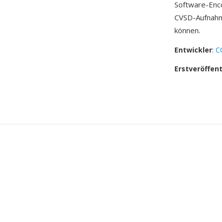
Software-Enc
CVSD-Aufnahme
können.
Entwickler
:
C
Erstveröffen