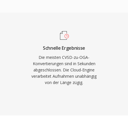
 zu schnelleren
auch führt. Da der Ogg-
ollständig quelloffen
A die patentrechtlichen
 Format unterstützt
disiertes Tagging von
Schnelle Ergebnisse
 OGA wird nativ in
Die meisten CVSD-zu-OGA-
VLC und den meisten
Konvertierungen sind in Sekunden
abgeschlossen. Die Cloud-Engine
 und ist damit eine
verarbeitet Aufnahmen unabhängig
und Archivierungs-
von der Länge zügig.