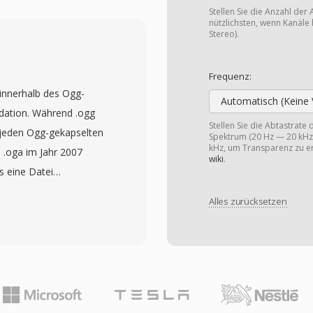
reite und war die
Stellen Sie die Anzahl der 
tärverbindungen und
nützlichsten, wenn Kanäle 
Stereo).
 mit einfacher
h in spezialisierte
Frequenz:
Vorteil ist die
 innerhalb des Ogg-
 und Decoder benötigen
Automatisch (Keine 
dation. Während .ogg
tzeitverarbeitung auf
Stellen Sie die Abtastrate
ür jeden Ogg-gekapselten
Spektrum (20 Hz — 20 kHz)
Robustheit unter
kHz, um Transparenz zu er
 .oga im Jahr 2007
 Stärke, da einzelne
wiki
.
ss eine Datei
att ganze Frames zu
r der Haube können OGA-
ng- und Decoding-
Alles zurücksetzen
AC, Speex oder Opus
historische CVSD-
stisch und dient als
verkettete logische
iten können.
 Ein Vorteil von OGA ist
ie .oga-Erweiterung
abe optimieren, ohne