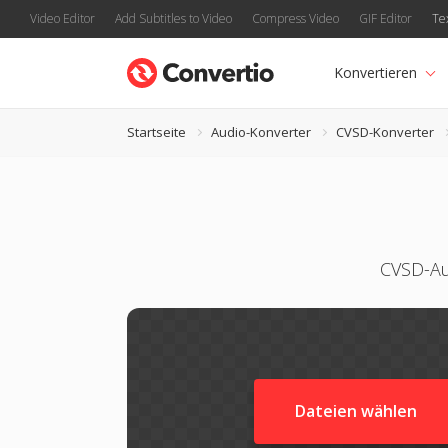
Video Editor
Add Subtitles to Video
Compress Video
GIF Editor
Te
Konvertieren
Startseite
Audio-Konverter
CVSD-Konverter
CVSD-Au
Dateien wählen