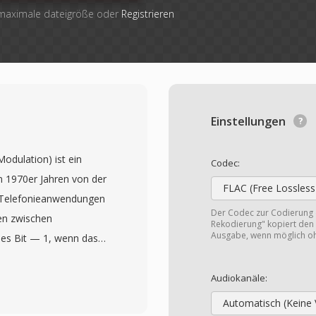
 maximale dateigröße oder
Registrieren
Einstellungen
odulation) ist ein
Codec:
en 1970er Jahren von der
FLAC (Free Lossless
d Telefonieanwendungen
Der Codec zur Codierung
zen zwischen
Rekodierung" kopiert den 
Ausgabe, wenn möglich o
nes Bit — 1, wenn das
t, sonst 0 — während ein
te anpasst, indem er
Audiokanäle:
bis 64 kbps balanciert
Automatisch (Keine 