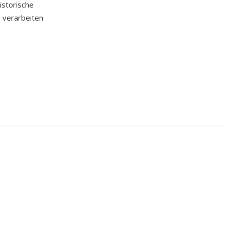
storische
r verarbeiten